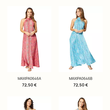
MAXIPA0646A
MAXIPA0646B
72,50 €
72,50 €