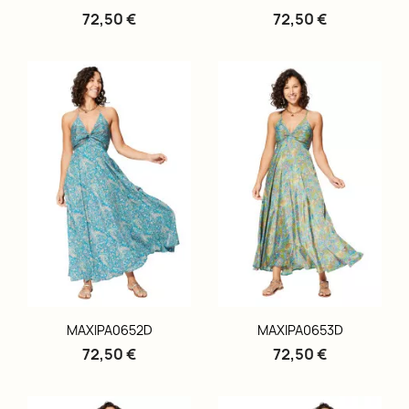
72,50 €
72,50 €
MAXIPA0652D
MAXIPA0653D
72,50 €
72,50 €