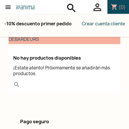
person_outline
search
shopping_cart

(0)
-10% descuento primer pedido
Crear cuenta cliente
DÉBARDEURS
No hay productos disponibles
¡Estate atento! Próximamente se añadirán más
productos.
search
Pago seguro