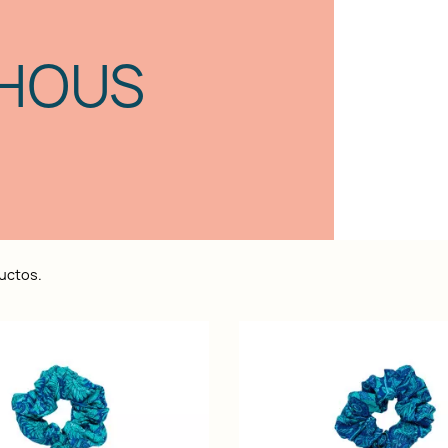
HOUS
uctos.