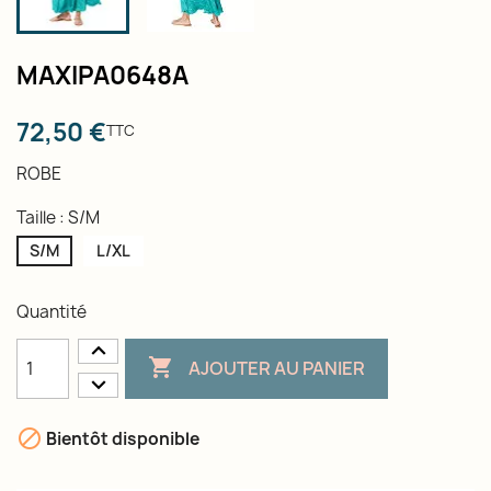
MAXIPA0648A
72,50 €
TTC
ROBE
Taille : S/M
S/M
L/XL
Quantité

AJOUTER AU PANIER

Bientôt disponible