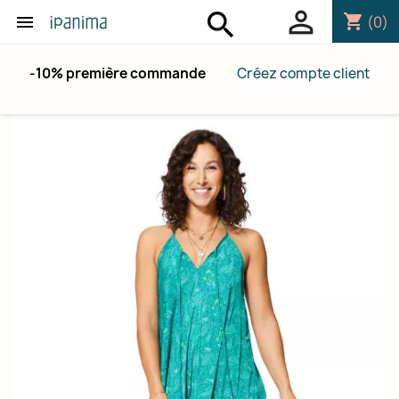
person_outline
search
shopping_cart

(0)
-10% première commande
Créez compte client