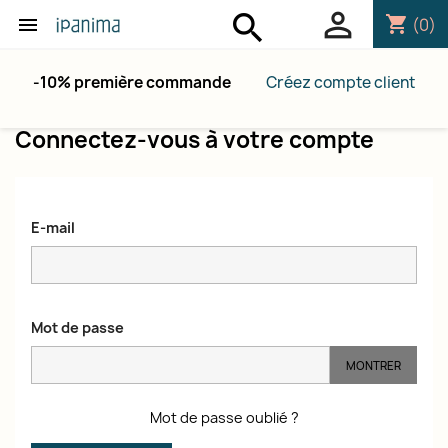
person_outline
search
shopping_cart

(0)
-10% première commande
Créez compte client
Connectez-vous à votre compte
E-mail
Mot de passe
MONTRER
Mot de passe oublié ?