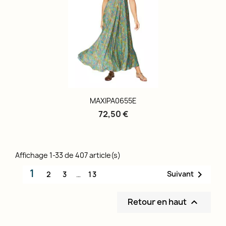
MAXIPA0655E
72,50 €
Affichage 1-33 de 407 article(s)
1

Suivant
2
3
…
13
Retour en haut
