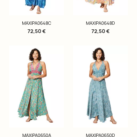
MAXIPA0648C
MAXIPA0648D
72,50 €
72,50 €
MAXIPA0650A
MAXIPA0650D