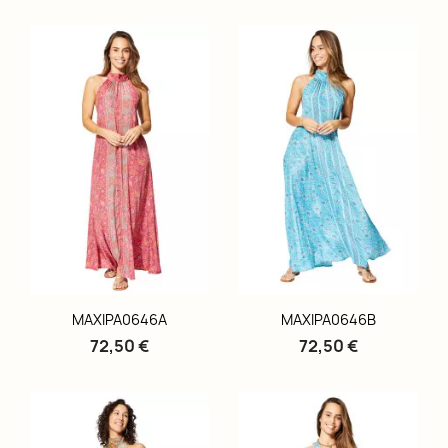
MAXIPA0646A
MAXIPA0646B
72,50 €
72,50 €