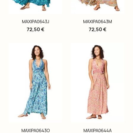
MAXIPA0643J
MAXIPA0643M
72,50 €
72,50 €
MAXIPA0643O
MAXIPA0644A