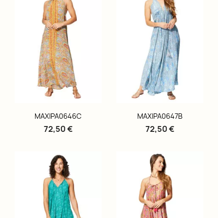
MAXIPA0646C
MAXIPA0647B
72,50 €
72,50 €