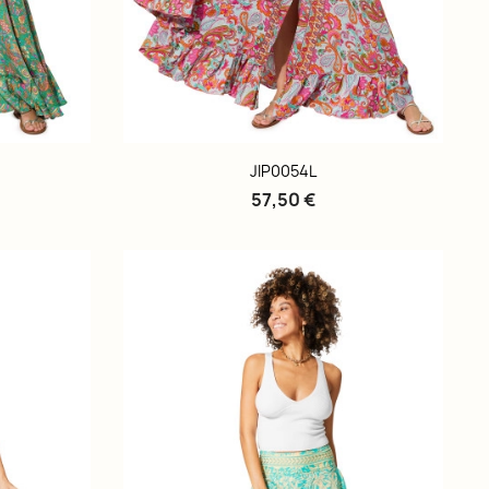
JIP0054L
57,50 €