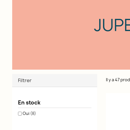
JUP
Il y a 47 prod
Filtrer
En stock
Oui
(8)