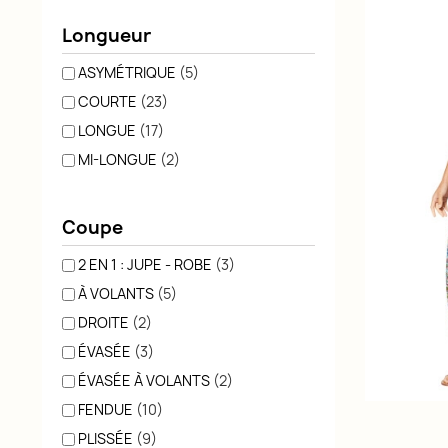
Longueur
ASYMÉTRIQUE
(5)
COURTE
(23)
LONGUE
(17)
MI-LONGUE
(2)
Coupe
2 EN 1 : JUPE - ROBE
(3)
À VOLANTS
(5)
DROITE
(2)
ÉVASÉE
(3)
ÉVASÉE À VOLANTS
(2)
FENDUE
(10)
PLISSÉE
(9)