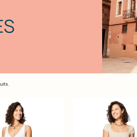
ES
uits.