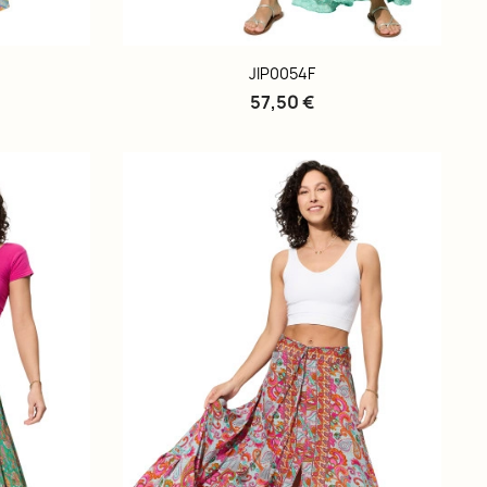
JIP0054F
57,50 €