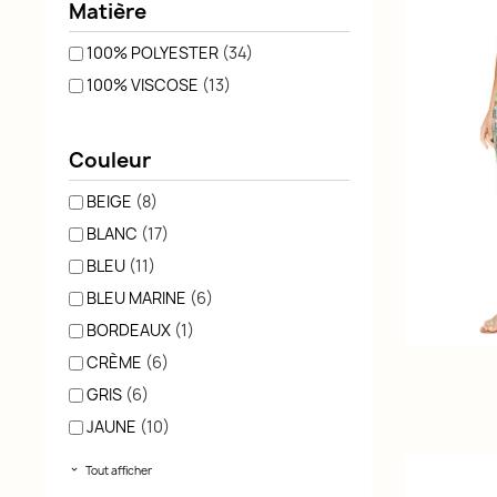
Matière
100% POLYESTER
(34)
100% VISCOSE
(13)
Couleur
BEIGE
(8)
BLANC
(17)
BLEU
(11)
BLEU MARINE
(6)
BORDEAUX
(1)
CRÈME
(6)
GRIS
(6)
JAUNE
(10)
Tout afficher