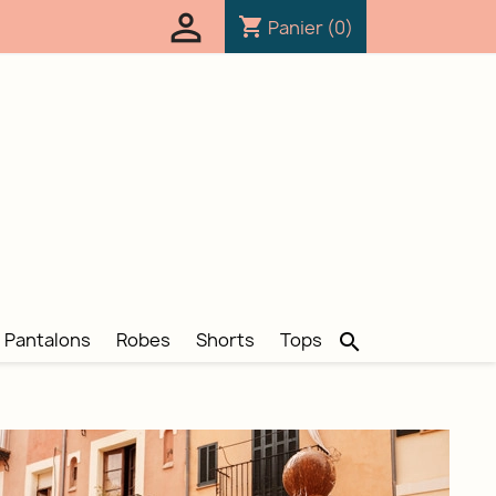
person_outline
shopping_cart
Panier
(0)
Pantalons
Robes
Shorts
Tops
search