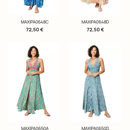
MAXIPA0648C
MAXIPA0648D
72,50 €
72,50 €
MAXIPA0650A
MAXIPA0650D