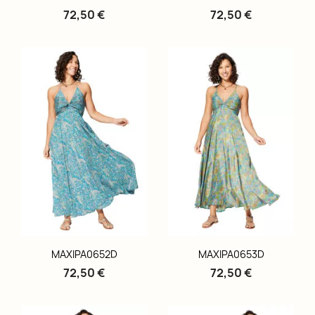
72,50 €
72,50 €
MAXIPA0652D
MAXIPA0653D
72,50 €
72,50 €