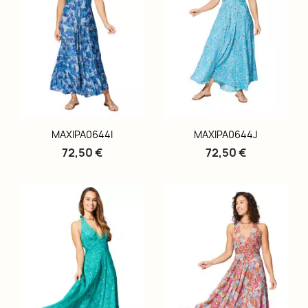
MAXIPA0644I
MAXIPA0644J
72,50 €
72,50 €