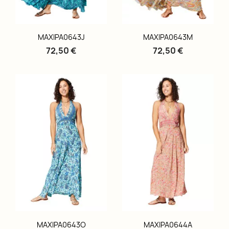
MAXIPA0643J
MAXIPA0643M
72,50 €
72,50 €
MAXIPA0643O
MAXIPA0644A