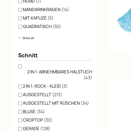
HEMD
(7)
MANDARINKRAGEN
(14)
MIT KAPUZE
(5)
QUADRATISCH
(30)
Show all
Schnitt
2 IN 1: ABNEHMBARES HALSTUCH
(43)
2 IN 1: ROCK - KLEID
(3)
AUSGESTELLT
(213)
AUSGESTELLT MIT RÜSCHEN
(34)
BLUSE
(34)
CROPTOP
(30)
GERADE
(128)