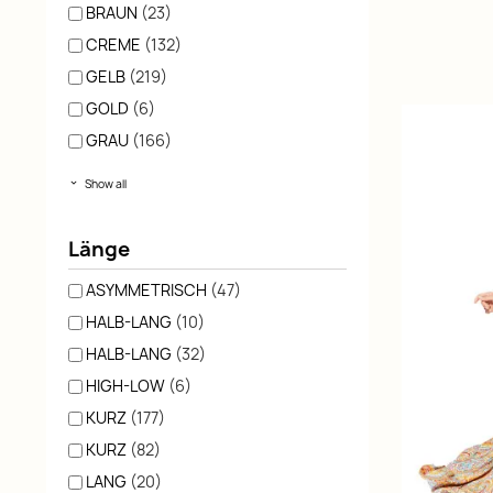
BRAUN
(23)
CREME
(132)
GELB
(219)
GOLD
(6)
GRAU
(166)
Show all
Länge
ASYMMETRISCH
(47)
HALB-LANG
(10)
HALB-LANG
(32)
HIGH-LOW
(6)
KURZ
(177)
KURZ
(82)
LANG
(20)