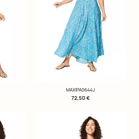
MAXIPA0644J
72,50 €