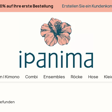
10% auf Ihre erste Bestellung
Erstellen Sie ein Kundenko
n | Kimono
Combi
Ensembles
Röcke
Hose
Klei
 gefunden