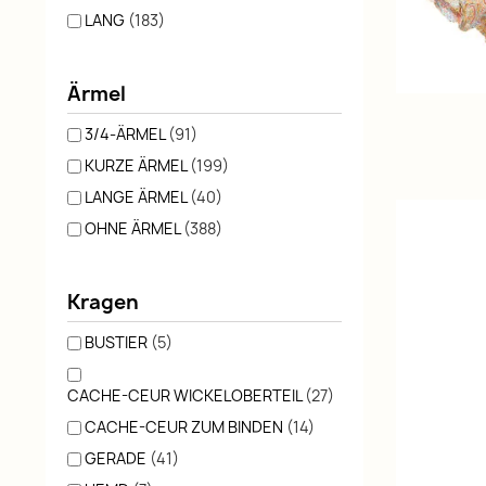
LANG
(183)
Ärmel
3/4-ÄRMEL
(91)
KURZE ÄRMEL
(199)
LANGE ÄRMEL
(40)
OHNE ÄRMEL
(388)
Kragen
BUSTIER
(5)
CACHE-CEUR WICKELOBERTEIL
(27)
CACHE-CEUR ZUM BINDEN
(14)
GERADE
(41)